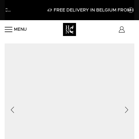
APPLY
FREE DELIVERY IN BELGIUM FROM 60€
MENU