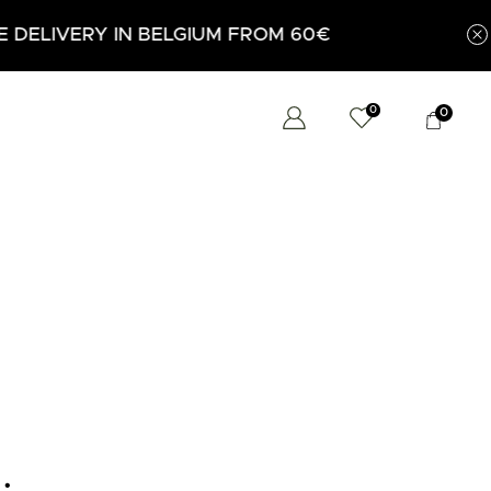
GIUM FROM 60€
0
0