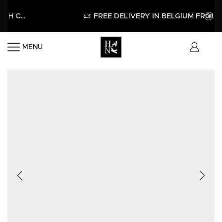
ELLO15
APPLY
FREE DELIVERY IN BELGIUM FROM 60€
MENU