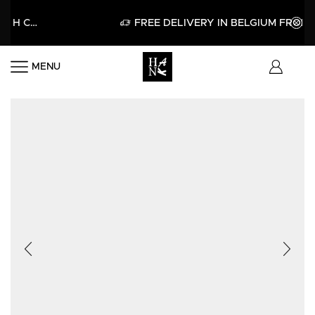
F YOUR FIRST PURCHASE WITH CODE HELLO15
APPLY
FREE DELIVERY IN BELGIUM FROM 60€
MENU