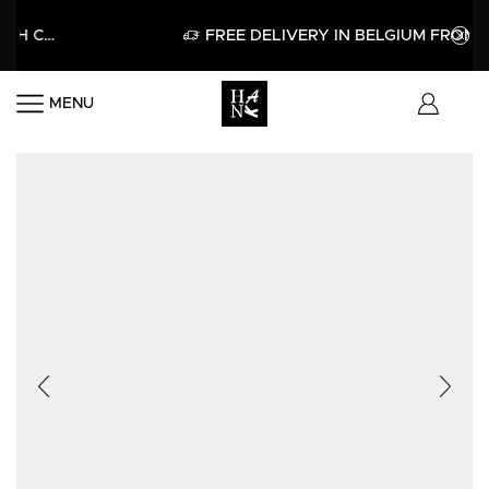
5
APPLY
FREE DELIVERY IN BELGIUM FROM 60€
MENU