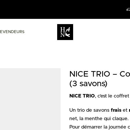
FREE DELIVERY IN BELGIUM FROM 60
REVENDEURS
NICE TRIO – Cof
(3 savons)
NICE TRIO
, c’est le coffre
Un trio de savons
frais
et
net, la menthe qui claque.
Pour démarrer la journée 