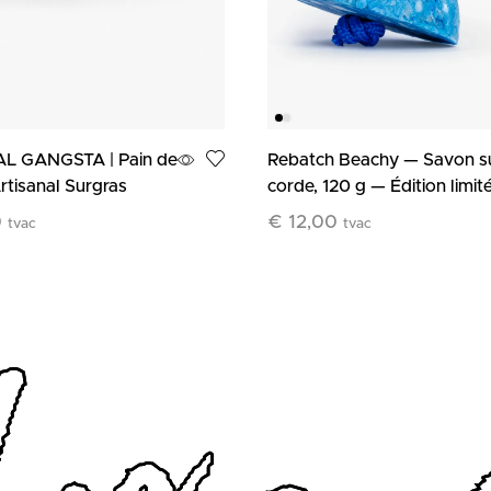
L GANGSTA | Pain de
Rebatch Beachy — Savon s
tisanal Surgras
corde, 120 g — Édition limit
0
€
12,00
tvac
tvac
Au Panier
Ajouter Au Panier