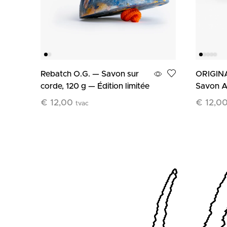
Rebatch O.G. — Savon sur
ORIGINA
corde, 120 g — Édition limitée
Savon Ar
€
12,00
€
12,0
tvac
Ajouter Au Panier
Ajouter 