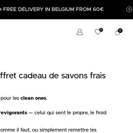
€
0
0
fret cadeau de savons frais
t pour les
clean ones
.
revigorants
— celui qui sent le propre, le froid
comme il faut, ou simplement remettre les