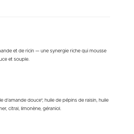
amande et de ricin — une synergie riche qui mousse
uce et souple.
uile d’amande douce*, huile de pépins de raisin, huile
er, citral, limonène, géraniol.