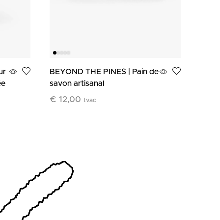
ur
BEYOND THE PINES | Pain de
Boug
ée
savon artisanal
Banan
€
12,00
€
69
tvac
Ajouter Au Panier
Ajout