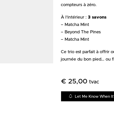
compteurs à zéro.
À l’intérieur :
3 savons
– Matcha Mint
– Beyond The Pines
– Matcha Mint
Ce trio est parfait à offrir
journée du bon pied… ou fini
€
25,00
tvac
Let Me Know When It'