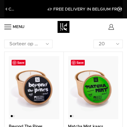
GET 15% OFF YOUR FIRST PURCHASE WITH CODE HELLO15
APPLY
FREE DELIVERY IN BELGIUM FROM 60€
MENU
Save
Save
Beyond The Pines
Matcha Mint kaars