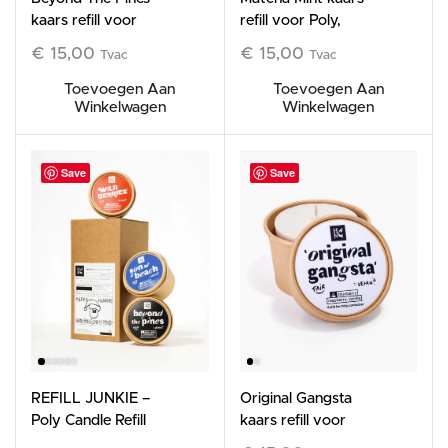
kaars refill voor
refill voor Poly,
Poly, 185g
185g
€
15,00
€
15,00
Tvac
Tvac
Toevoegen Aan
Toevoegen Aan
Winkelwagen
Winkelwagen
Save
Save
REFILL JUNKIE –
Original Gangsta
Poly Candle Refill
kaars refill voor
Trio (3 Refills)
Poly, 185g