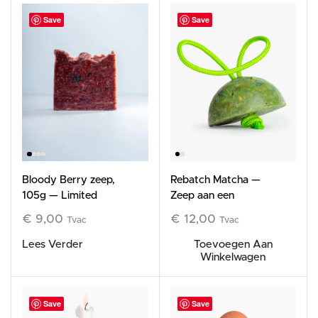
Save
Save
Bloody Berry zeep,
Rebatch Matcha —
105g — Limited
Zeep aan een
Edition
koord, 120 g —
€
9,00
€
12,00
Tvac
Tvac
Limited Edition
Lees Verder
Toevoegen Aan
Winkelwagen
Save
Save