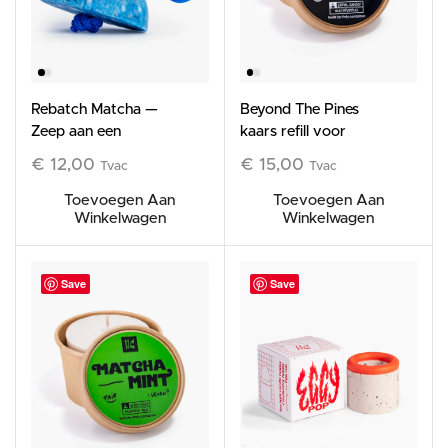
Rebatch Matcha —
Beyond The Pines
Zeep aan een
kaars refill voor
koord, 120 g —
Poly, 185g
€
12,00
€
15,00
Tvac
Tvac
Limited Edition
Toevoegen Aan
Toevoegen Aan
Winkelwagen
Winkelwagen
Save
Save