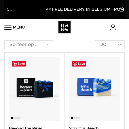
FREE DELIVERY IN BELGIUM FROM 60€
MENU
Save
Save
Beyond the Pines
Son of a Beach