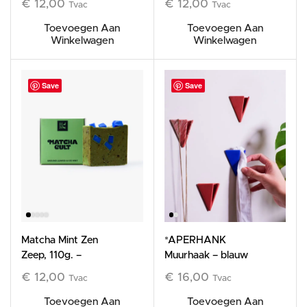
€
12,00
€
12,00
Tvac
Tvac
framboos
Toevoegen Aan
Toevoegen Aan
Winkelwagen
Winkelwagen
Save
Save
Matcha Mint Zen
*APERHANK
Zeep, 110g. –
Muurhaak – blauw
Verfrissend en
€
12,00
€
16,00
Tvac
Tvac
ontgiftend
Toevoegen Aan
Toevoegen Aan