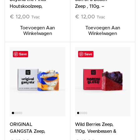
Houtskoolzeep,
Zeep , 110g. –
110g. – Zuiveren en
Mojito geuren met
€
12,00
€
12,00
Tvac
Tvac
Fris
Dode Zee Mineralen
Toevoegen Aan
Toevoegen Aan
Winkelwagen
Winkelwagen
Save
Save
ORIGINAL
Wild Berries Zeep,
GANGSTA Zeep,
110g. Veenbessen &
110g. – Blauwe
Bosbessen