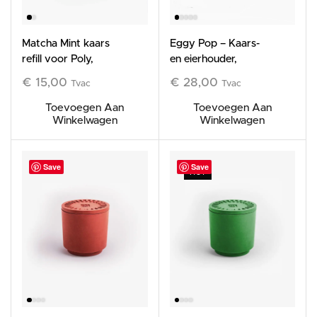
Matcha Mint kaars
Eggy Pop – Kaars-
refill voor Poly,
en eierhouder,
185g
oranje en wit
€
15,00
€
28,00
Tvac
Tvac
Toevoegen Aan
Toevoegen Aan
Winkelwagen
Winkelwagen
Save
Save
HOT