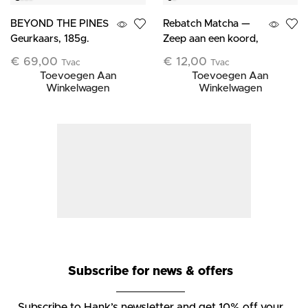
BEYOND THE PINES
Rebatch Matcha —
Geurkaars, 185g.
Zeep aan een koord,
120 g — Limited
€
69,00
€
12,00
Tvac
Tvac
Edition
Toevoegen Aan
Toevoegen Aan
Winkelwagen
Winkelwagen
Subscribe for news & offers
Subscribe to Hank’s newsletter and get 10% off your