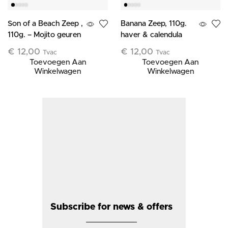
Son of a Beach Zeep ,
Banana Zeep, 110g.
110g. – Mojito geuren
haver & calendula
met Dode Zee
€
12,00
€
12,00
Tvac
Tvac
Mineralen
Toevoegen Aan
Toevoegen Aan
Winkelwagen
Winkelwagen
Subscribe for news & offers