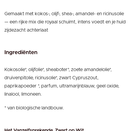
Gemaakt met kokos-, olijf-, shea-, amandel- en ricinusolie
— een rijke mix die royaal schuimt, intens voedt en je huid
zijdezacht achterlaat
Ingrediënten
Kokosolie*, olijfolie*, sheaboter*, zoete amandelolie*,
druivenpitolie, ricinusolie*, zwart Cypruszout,
paprikapoeder *, parfum, ultramarijnblauw, geel oxide,
linalool, limoneen.
* van biologische landbouw.
Het Vanzelfsprekende, Zwart op Wit