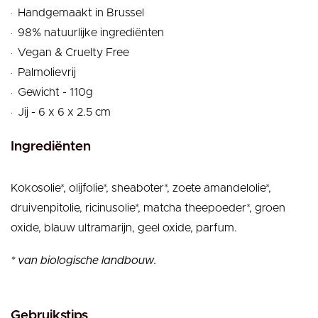
.
Handgemaakt in Brussel
.
98% natuurlijke ingrediënten
.
Vegan & Cruelty Free
.
Palmolievrij
.
Gewicht - 110g
.
Jij - 6 x 6 x 2.5 cm
Ingrediënten
Kokosolie*, olijfolie*, sheaboter*, zoete amandelolie*,
druivenpitolie, ricinusolie*, matcha theepoeder*, groen
oxide, blauw ultramarijn, geel oxide, parfum.
* van biologische landbouw.
Gebruikstips