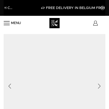
ITH CODE HELLO15
APPLY
FREE DELIVERY IN BELGIUM FROM 60€
MENU