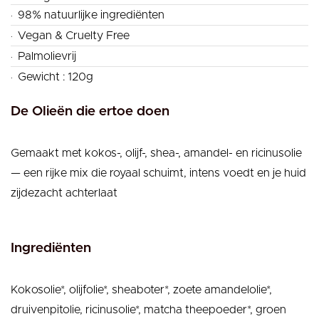
.
98% natuurlijke ingrediënten
.
Vegan & Cruelty Free
.
Palmolievrij
.
Gewicht : 120g
De Olieën die ertoe doen
Gemaakt met kokos-, olijf-, shea-, amandel- en ricinusolie
— een rijke mix die royaal schuimt, intens voedt en je huid
zijdezacht achterlaat
Ingrediënten
Kokosolie*, olijfolie*, sheaboter*, zoete amandelolie*,
druivenpitolie, ricinusolie*, matcha theepoeder*, groen